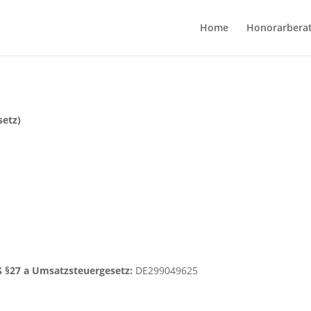
Home
Honorarbera
setz)
 §27 a Umsatzsteuergesetz:
DE299049625