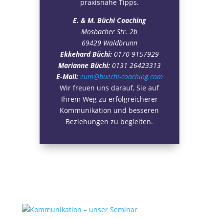
praxisnahe Tipps.
E. & M. Büchi Coaching
Mosbacher Str. 2b
69429 Waldbrunn
Ekkehard Büchi:
0170 9157929
Marianne Büchi:
0131 26423313
E-Mail:
eum@buechi-coaching.com
Wir freuen uns darauf, Sie auf
Ihrem Weg zu erfolgreicherer
Kommunikation und besseren
Beziehungen zu begleiten.